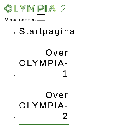
Skip
to
content
Startpagina
Over
OLYMPIA-
1
Over
OLYMPIA-
2