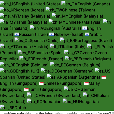
English (United States)
English (Canada)
Korean (Korea)
Chinese (Taiwan)
Malay (Malaysia)
English (Malaysia)
Tamil (Malaysia)
Chinese (Malaysia)
Thai (Thailand)
English (Australia)
English
(Israel)
Russian (Israel)
Hebrew (Israel)
Arabic
(Israel)
Spanish (Chile)
Portuguese (Brazil)
German (Austria)
Italian (Italy)
Polish
(Poland)
Spanish (Spain)
Czech (Czech
Republic)
French (France)
French (Belgium)
English (Belgium)
German (Belgium)
English (UK)
German (Germany)
Spanish (United States)
Spanish (Argentina)
English (Singapore)
Chinese (Singapore)
Malay
(Singapore)
Tamil (Singapore)
German
(Switzerland)
French (Switzerland)
Italian
(Switzerland)
Romanian
Hungarian
Dutch
How valuable was the information provided on our site for you?
*