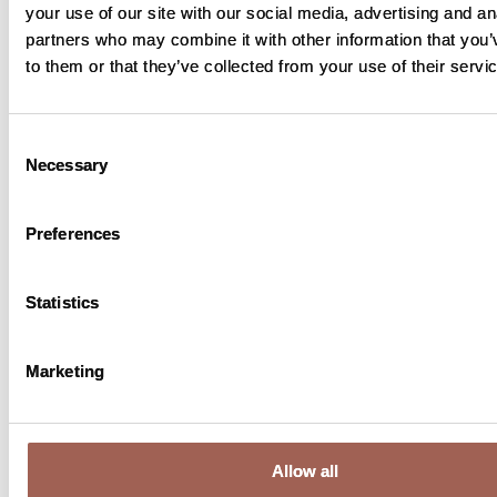
your use of our site with our social media, advertising and an
gerelateerde procedures en materialen. De
partners who may combine it with other information that you’
opdrachtgever van de studie dekt deze
to them or that they’ve collected from your use of their servi
kosten. U en uw verzekeraar hoeven alleen
te betalen voor medische zorg die ook
zonder deelname aan de studie zou worden
Consent
aanbevolen als behandeling. U moet ook
Necessary
Selection
betalen voor geneesmiddelen, tests en
materialen die niet vereist zijn als
Preferences
onderdeel van de studie. Uw studiearts en
zijn/haar team staan altijd klaar om met u
Statistics
te praten.
Marketing
Wat moet ik nog meer
Allow all
weten?