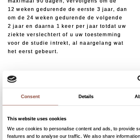
maximaal 90 dagen, vervolgens om de
12 weken gedurende de eerste 3 jaar, dan
om de 24 weken gedurende de volgende
2 jaar en daarna 1 keer per jaar totdat uw
ziekte verslechtert of u uw toestemming
voor de studie intrekt, al naargelang wat
het eerst gebeurt.
Consent
Details
A
This website uses cookies
U hoeft geen kosten te maken voor het
onderzoeksgeneesmiddel, voor de tijd met
We use cookies to personalise content and ads, to provide s
de studiearts of voor aan de studie
features and to analyse our traffic. We also share informatio