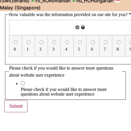
(Switzerland)
Romanian
Hungarian
Malay (Singapore)
How valuable was the information provided on our site for you?
*
😔
😀
0
1
2
3
4
5
6
7
8
Please check if you would like to answer more questions
about website user experience
Please check if you would like to answer more
questions about website user experience
Submit