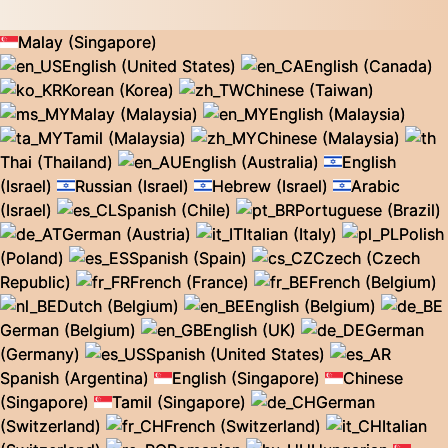
Malay (Singapore)
English (United States)
English (Canada)
Korean (Korea)
Chinese (Taiwan)
Malay (Malaysia)
English (Malaysia)
Tamil (Malaysia)
Chinese (Malaysia)
Thai (Thailand)
English (Australia)
English
(Israel)
Russian (Israel)
Hebrew (Israel)
Arabic
(Israel)
Spanish (Chile)
Portuguese (Brazil)
German (Austria)
Italian (Italy)
Polish
(Poland)
Spanish (Spain)
Czech (Czech
Republic)
French (France)
French (Belgium)
Dutch (Belgium)
English (Belgium)
German (Belgium)
English (UK)
German
(Germany)
Spanish (United States)
Spanish (Argentina)
English (Singapore)
Chinese
(Singapore)
Tamil (Singapore)
German
(Switzerland)
French (Switzerland)
Italian