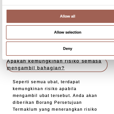
pakar-pakar limfoma. Tiada jaminan
bahawa anda akan menerima manfaat
Allow all
perubatan daripada menyertai kajian
ini. Keadaan anda mungkin
bertambah baik, kekal sama atau
Allow selection
mungkin bertambah teruk.
Deny
Apakah kemungkinan risiko semasa
mengambil bahagian?
Seperti semua ubat, terdapat
kemungkinan risiko apabila
mengambil ubat tersebut. Anda akan
diberikan Borang Persetujuan
Termaklum yang menerangkan risiko