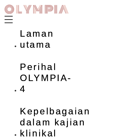
Skip
to
content
Laman
utama
Perihal
OLYMPIA-
4
Kepelbagaian
dalam kajian
klinikal