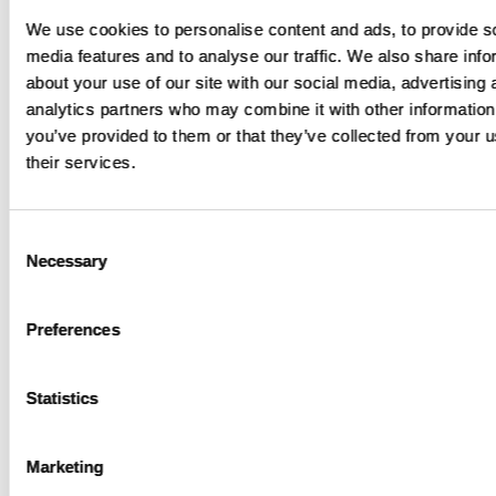
berlangsung?
We use cookies to personalise content and ads, to provide s
media features and to analyse our traffic. We also share info
about your use of our site with our social media, advertising 
Tempoh penyertaan anda akan
analytics partners who may combine it with other information
bergantung kepada beberapa faktor,
you’ve provided to them or that they’ve collected from your u
termasuk kajian yang anda sertai dan
their services.
tindak balas anda kepada ubat
kajian.
Consent
Necessary
Selection
Apakah manfaat yang mungkin saya
Preferences
dapati daripada menyertai?
Anda mungkin mendapat manfaat
Statistics
daripada pemeriksaan tambahan
selain penjagaan standard anda dan
Marketing
anda boleh mendapat akses kepada