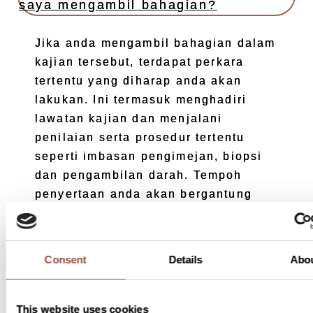
saya mengambil bahagian?
Jika anda mengambil bahagian dalam
kajian tersebut, terdapat perkara
tertentu yang diharap anda akan
lakukan. Ini termasuk menghadiri
lawatan kajian dan menjalani
penilaian serta prosedur tertentu
seperti imbasan pengimejan, biopsi
dan pengambilan darah. Tempoh
penyertaan anda akan bergantung
kepada kajian OLYMPIA yang anda
sertai dan tindak balas anda kepada
ubat kajian.
Consent
Details
Abo
This website uses cookies
Berapa lamakah kajian akan