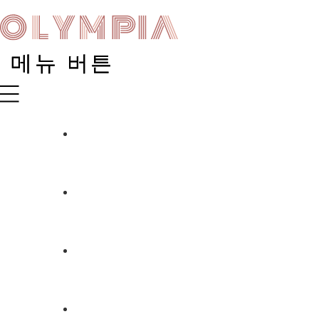
콘
텐
츠
로
건
너
뛰
기